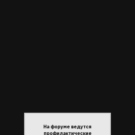
Меню
hope
навигации
county
Пользовательские
Объявление
ссылки
INFORMATION
ОКРУГ
ХОУП
, ВТОРАЯ ПОЛОВИНА
2028
AMS
TEDS
,
ZACK
,
DAISY
,
TYLER
Информация
Привет, Гость!
о
пользователе
На форуме ведутся
Вы
»
hope county
»
Реклама
»
реклама { 20 }
здесь
профилактические